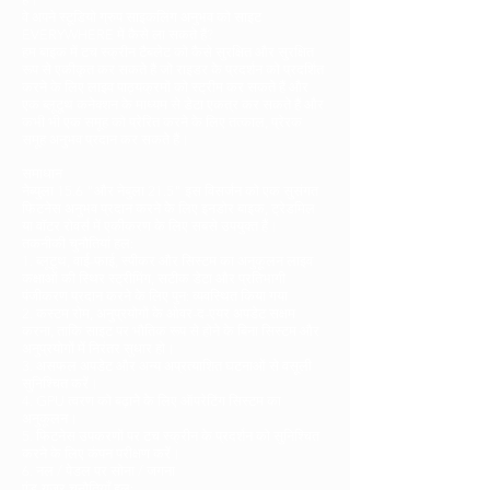
वे अपने स्टूडियो ग्रुप साइकलिंग अनुभव को साइट
EVERYWHERE में कैसे ला सकते हैं?
हम बाइक में टच स्क्रीन टैबलेट को कैसे सुरक्षित और सुरक्षित
रूप से एकीकृत कर सकते हैं जो राइडर के प्रदर्शन को प्रदर्शित
करने के लिए लाइव पाठ्यक्रमों को स्ट्रीम कर सकते हैं और
एक ब्लूटूथ कनेक्शन के माध्यम से डेटा एकत्र कर सकते हैं और
कभी भी एक समूह को प्रेरित करने के लिए तत्काल, प्रेरक
समूह अनुभव प्रदान कर सकते हैं।
समाधान
नेब्युला 15.6 "और नेबुला 21.5" इस विसर्जन को एक सुसंगत
फिटनेस अनुभव प्रदान करने के लिए इनडोर बाइक, ट्रेडमिल
या वॉटर रोवर्स में एकीकरण के लिए सबसे उपयुक्त हैं।
तकनीकी चुनौतियां हल:
1. ब्लूटूथ, वाई-फाई, स्पीकर और सिस्टम का अनुकूलन लाइव
कक्षाओं की स्थिर स्ट्रीमिंग, सटीक डेटा और प्रतिभागी
पंजीकरण प्रदान करने के लिए पुन: व्यवस्थित किया गया
2. कस्टम रोम, अनुप्रयोगों के ओवर-द-एयर अपडेट सक्षम
करना, ताकि साइट पर भौतिक रूप से होने के बिना सिस्टम और
अनुप्रयोगों में निरंतर सुधार हो।
3. असफल अपडेट और अन्य अप्रत्याशित घटनाओं से वसूली
सुनिश्चित करें।
4. GPU त्वरण को बढ़ाने के लिए ऑपरेटिंग सिस्टम का
अनुकूलन।
5. फिटनेस उपकरणों पर टच स्क्रीन के प्रदर्शन को सुनिश्चित
करने के लिए कंपन परीक्षण करें।
6. नल / पेडल पर सोना / जगना
एंड-यूज़र चुनौतियाँ हल: