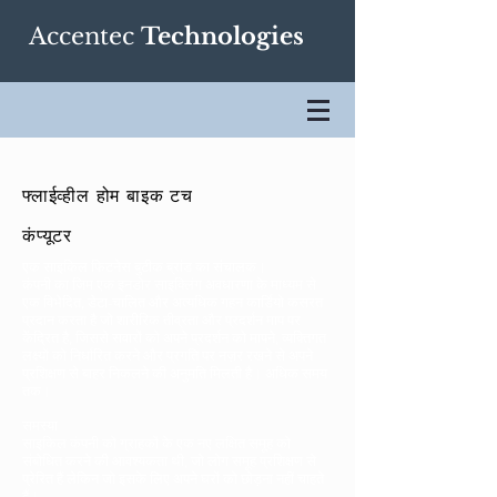
Accentec
Technologies
फ्लाईव्हील होम बाइक टच
कंप्यूटर
एक साइकिल फिटनेस बुटीक ब्रांड का संचालक।
कंपनी का जिम एक इनडोर साइक्लिंग अवधारणा के माध्यम से
एक विभेदित, डेटा-चालित और अत्यधिक गहन कार्डियो कसरत
प्रदान करता है जो शारीरिक तीव्रता और प्रदर्शन माप पर
केंद्रित है, जिससे सवारों को अपने प्रदर्शन को मापने, व्यक्तिगत
लक्ष्यों को निर्धारित करने और प्रगति पर नज़र रखने से अपने
प्रशिक्षण से बाहर निकलने की अनुमति मिलती है। अधिक समय
तक।
समस्या
साइकिल कंपनी को ग्राहकों के एक नए लक्षित समूह को
संबोधित करने की आवश्यकता थी, जो लोग समूह प्रशिक्षण से
प्रेरित हैं लेकिन जो इसके लिए अपने घरों को छोड़ना नहीं चाहते
हैं।